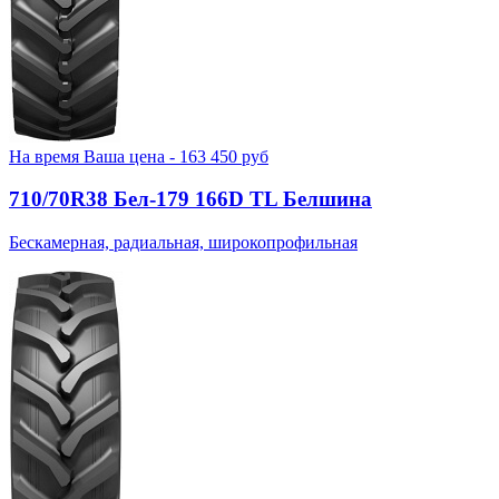
На время
Ваша цена -
163 450
руб
710/70R38 Бел-179 166D TL Белшина
Бескамерная, радиальная, широкопрофильная