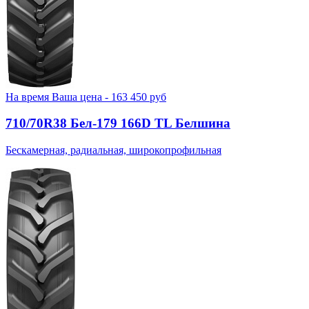
На время
Ваша цена -
163 450
руб
710/70R38 Бел-179 166D TL Белшина
Бескамерная, радиальная, широкопрофильная