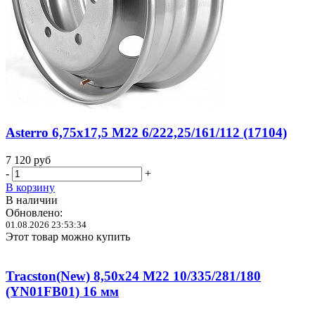
Asterro 6,75x17,5 M22 6/222,25/161/112 (17104)
7 120
руб
-
+
В корзину
В наличии
Обновлено:
01.08.2026 23:53:34
Этот товар можно купить
Tracston(New) 8,50x24 M22 10/335/281/180
(YN01FB01) 16 мм