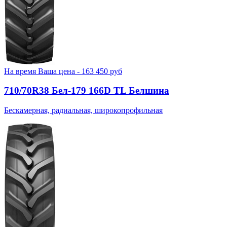
На время
Ваша цена -
163 450
руб
710/70R38 Бел-179 166D TL Белшина
Бескамерная, радиальная, широкопрофильная